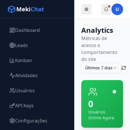
Meki
Chat
U
Analytics
Dashboard
Métricas de
Leads
acesso e
comportamento
do site
Kanban
Últimos 7 dias
Atividades
Usuários
0
API Keys
Usuários
Online Agora
Configurações