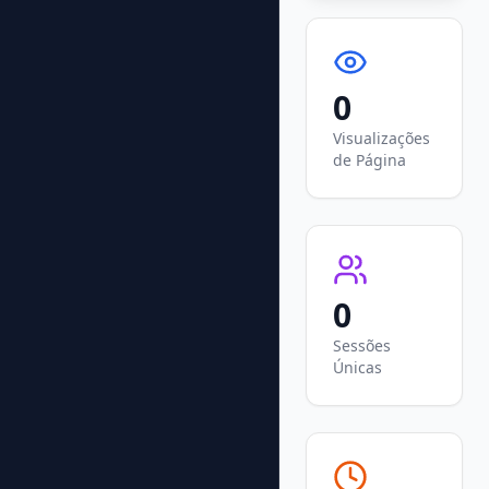
0
Visualizações
de Página
0
Sessões
Únicas