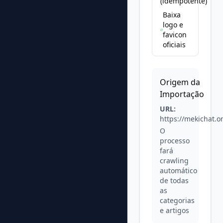
(idempotente)
Baixa
logo e
favicon
oficiais
Origem da
Importação
URL:
https://mekichat.o
O
processo
fará
crawling
automático
de todas
as
categorias
e artigos