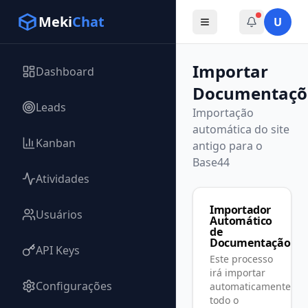
Meki
Chat
U
Importar
Dashboard
Documentaçõ
Leads
Importação
automática do site
Kanban
antigo para o
Base44
Atividades
Importador
Usuários
Automático
de
Documentação
API Keys
Este processo
irá importar
Configurações
automaticamente
todo o