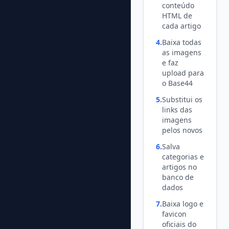
conteúdo
HTML de
cada artigo
4.
Baixa todas
as imagens
e faz
upload para
o Base44
5.
Substitui os
links das
imagens
pelos novos
6.
Salva
categorias e
artigos no
banco de
dados
7.
Baixa logo e
favicon
oficiais do