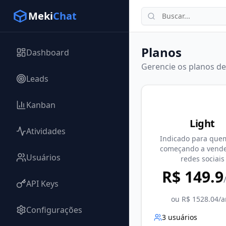
Meki
Chat
Planos
Dashboard
Gerencie os planos de
Leads
Kanban
Light
Atividades
Indicado para que
começando a vende
Usuários
redes sociais
R$
149.9
API Keys
ou R$
1528.04
/a
Configurações
3
usuários