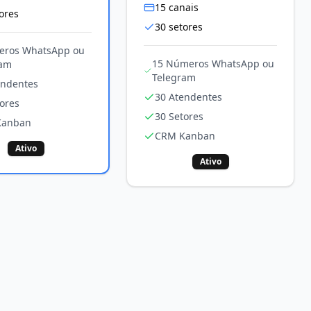
15
canais
ores
30
setores
eros WhatsApp ou
15 Números WhatsApp ou
ram
Telegram
endentes
30 Atendentes
ores
30 Setores
Kanban
CRM Kanban
Ativo
Ativo