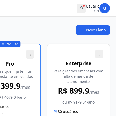
Usuário
U
User
Novo Plano
Popular
Enterprise
Pro
Para grandes empresas com
ara quem já tem um
alta demanda de
onstante em vendas
atendimento
$
399.9
/mês
R$
899.9
/mês
 R$
4079.04
/ano
ou R$
9179.04
/ano
ários
30
usuários
is