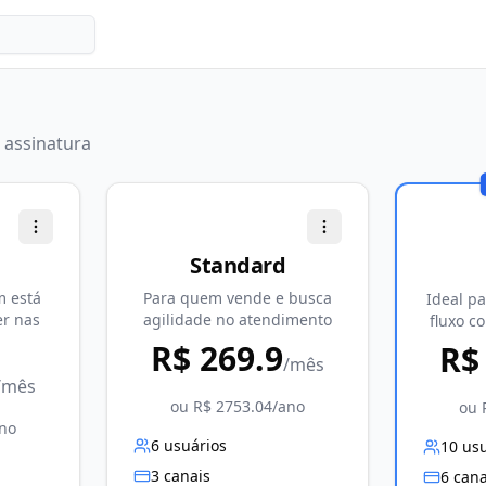
 assinatura
Standard
m está
Para quem vende e busca
Ideal p
r nas
agilidade no atendimento
fluxo c
R$
269.9
R
/mês
/mês
ou R$
2753.04
/ano
ou
no
6
usuários
10
usu
3
canais
6
cana