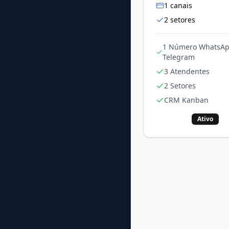
1
canais
2
setores
1 Número WhatsAp
Telegram
3 Atendentes
2 Setores
CRM Kanban
Ativo