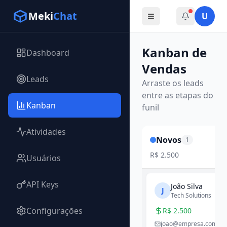
Meki
Chat
U
Kanban de
Dashboard
Vendas
Leads
Arraste os leads
entre as etapas do
Kanban
funil
Atividades
Novos
1
R$
2.500
Usuários
API Keys
João Silva
J
Tech Solutions
Configurações
R$
2.500
joao@empresa.com